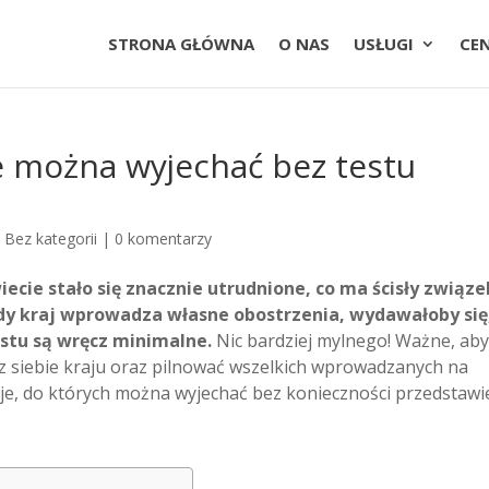
STRONA GŁÓWNA
O NAS
USŁUGI
CE
ie można wyjechać bez testu
|
Bez kategorii
|
0 komentarzy
cie stało się znacznie utrudnione, co ma ścisły związe
dy kraj wprowadza własne obostrzenia, wydawałoby się
stu są wręcz minimalne.
Nic bardziej mylnego! Ważne, aby
z siebie kraju oraz pilnować wszelkich wprowadzanych na
je, do których można wyjechać bez konieczności przedstawi