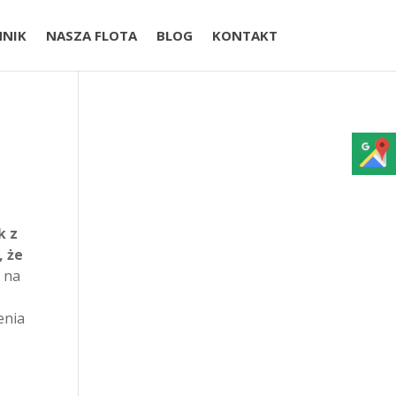
NNIK
NASZA FLOTA
BLOG
KONTAKT
k z
, że
 na
enia